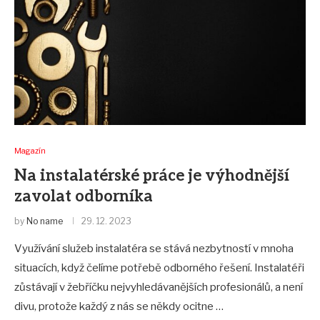
Magazín
Na instalatérské práce je výhodnější
zavolat odborníka
by
No name
29. 12. 2023
Využívání služeb instalatéra se stává nezbytností v mnoha
situacích, když čelíme potřebě odborného řešení. Instalatéři
zůstávají v žebříčku nejvyhledávanějších profesionálů, a není
divu, protože každý z nás se někdy ocitne …