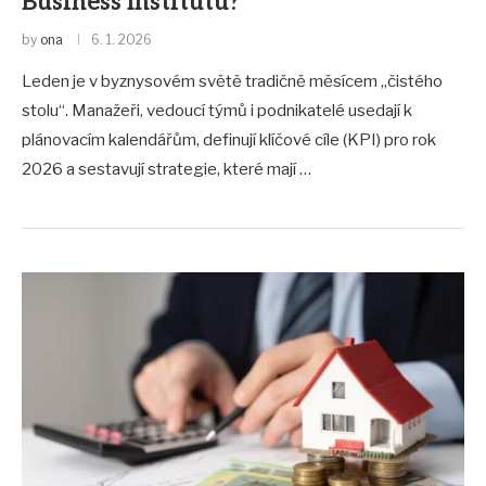
Business Institutu?
by
ona
6. 1. 2026
Leden je v byznysovém světě tradičně měsícem „čistého
stolu“. Manažeři, vedoucí týmů i podnikatelé usedají k
plánovacím kalendářům, definují klíčové cíle (KPI) pro rok
2026 a sestavují strategie, které mají …