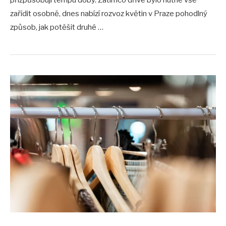
přizpůsobují tempu doby. Zatímco dříve bylo nutné vše
zařídit osobně, dnes nabízí rozvoz květin v Praze pohodlný
způsob, jak potěšit druhé …