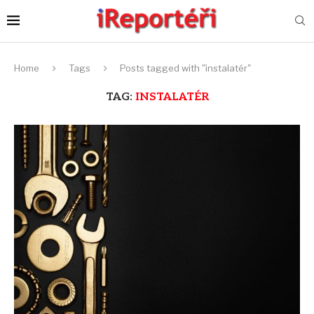
Home
Tags
Posts tagged with "instalatér"
TAG:
INSTALATÉR