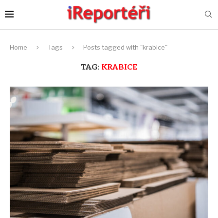
Home
Tags
Posts tagged with "krabice"
TAG:
KRABICE