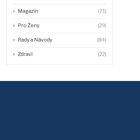
Magazín
(71)
Pro Ženy
(29)
Rady a Návody
(84)
Zdraví
(22)