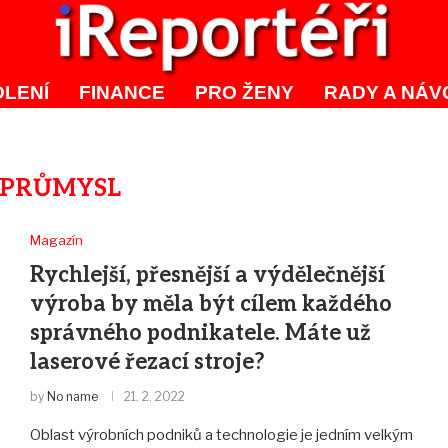
LENÍ
FINANCE
PRO ŽENY
RADY A NÁV
PRŮMYSL
Magazín
Rychlejší, přesnější a výdělečnější
výroba by měla být cílem každého
správného podnikatele. Máte už
laserové řezací stroje?
by
No name
21. 2. 2022
Oblast výrobních podniků a technologie je jedním velkým