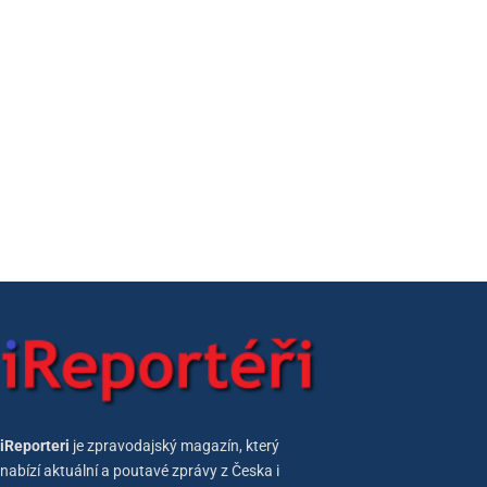
iReporteri
je zpravodajský magazín, který
nabízí aktuální a poutavé zprávy z Česka i