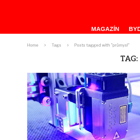
MAGAZÍN
BYD
Home
Tags
Posts tagged with "průmysl"
TAG: