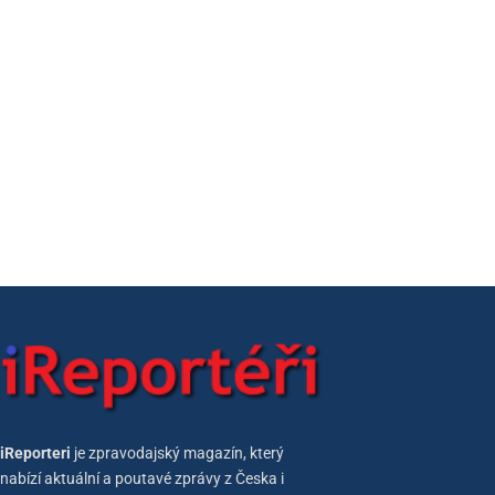
iReporteri
je zpravodajský magazín, který
nabízí aktuální a poutavé zprávy z Česka i