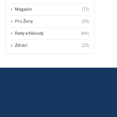
Magazín
(71)
Pro Ženy
(29)
Rady a Návody
(84)
Zdraví
(22)