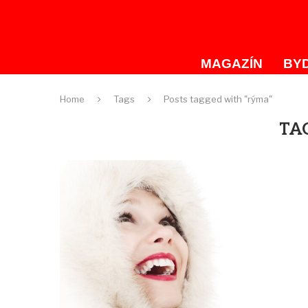
MAGAZÍN
BYD
Home
Tags
Posts tagged with "rýma"
TA