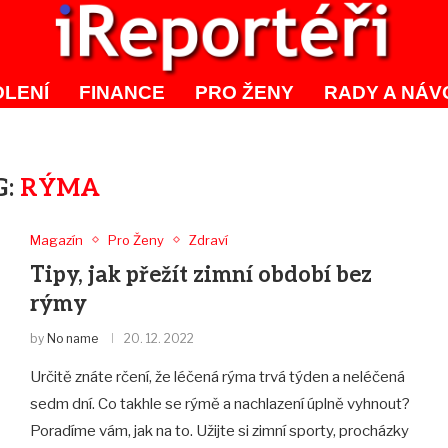
LENÍ
FINANCE
PRO ŽENY
RADY A NÁV
G:
RÝMA
Magazín
Pro Ženy
Zdraví
Tipy, jak přežít zimní období bez
rýmy
by
No name
20. 12. 2022
Určitě znáte rčení, že léčená rýma trvá týden a neléčená
sedm dní. Co takhle se rýmě a nachlazení úplně vyhnout?
Poradíme vám, jak na to. Užijte si zimní sporty, procházky