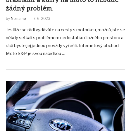
brašnami a kufry na moto to nebude
žádný problém.
by
No name
7. 6. 2023
Jestliže se rádi vydáváte na cesty s motorkou, možná jste se
někdy setkali s problémem nedostatku úložného prostoru a
rádi byste jej jednou provždy vyřešili. Internetový obchod
Moto S&P je svou nabídkou …