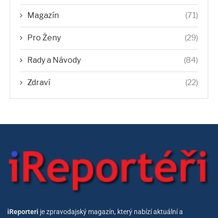
Magazín
(71)
Pro Ženy
(29)
Rady a Návody
(84)
Zdraví
(22)
iReporteri
je zpravodajský magazín, který nabízí aktuální a