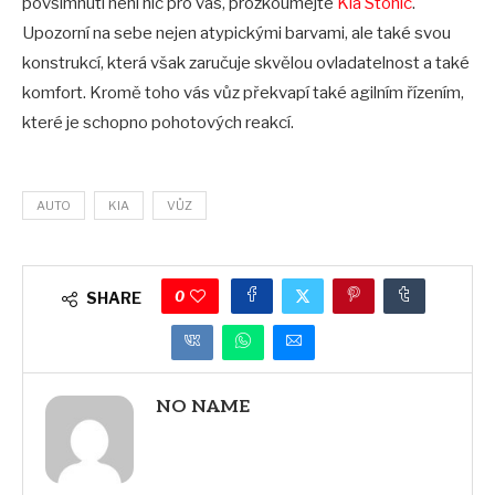
povšimnutí není nic pro vás, prozkoumejte
Kia Stonic
.
Upozorní na sebe nejen atypickými barvami, ale také svou
konstrukcí, která však zaručuje skvělou ovladatelnost a také
komfort. Kromě toho vás vůz překvapí také agilním řízením,
které je schopno pohotových reakcí.
AUTO
KIA
VŮZ
0
SHARE
NO NAME