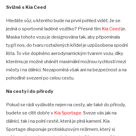
Svižně s Kia Ceed
Hledáte vůz, u kterého bude na první pohled vidět, že se
jedná o sportovně laděné vozítko? Přesně tím
Kia Ceed
je.
Maska tohoto vozu je designována tak, aby připomínala
tygří nos, do tvaru roztažených křídel je uzpůsobena spodní
lišta. To vše doplněno aerodynamickým tvarem vozu, díky
kterému je možné uhánět maximální možnou rychlostí mezi
městy i na dálnici. Nezapomíná však ani na bezpečnost a na
pohodlné svezení po celou cestu.
Na cesty i do přírody
Pokud se rádi vydáváte nejen na cesty, ale také do přírody,
budete se cítit dobře v
Kia Sportage
. Sveze vás jak na
dálnici, tak i na polní cestě, která je plná kamení. Kia
Sportage disponuje protiskluzovým režimem, který si