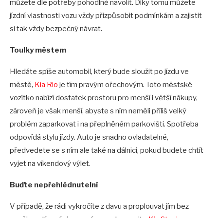
můžete dle potřeby pohodlně navolit. Díky tomu můžete
jízdní vlastnosti vozu vždy přizpůsobit podmínkám a zajistit
si tak vždy bezpečný návrat.
Toulky městem
Hledáte spíše automobil, který bude sloužit po jízdu ve
městě,
Kia Rio
je tím pravým ořechovým. Toto městské
vozítko nabízí dostatek prostoru pro menší i větší nákupy,
zároveň je však menší, abyste s ním neměli příliš velký
problém zaparkovat i na přeplněném parkovišti. Spotřeba
odpovídá stylu jízdy. Auto je snadno ovladatelné,
předvedete se s ním ale také na dálnici, pokud budete chtít
vyjet na víkendový výlet.
Buďte nepřehlédnutelní
V případě, že rádi vykročíte z davu a proplouvat jím bez