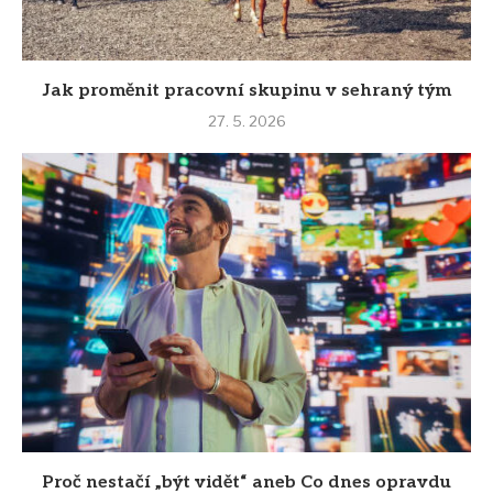
Jak proměnit pracovní skupinu v sehraný tým
27. 5. 2026
Proč nestačí „být vidět“ aneb Co dnes opravdu