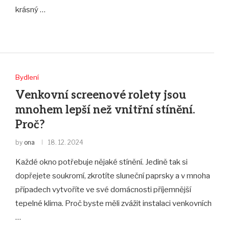
krásný …
Bydlení
Venkovní screenové rolety jsou
mnohem lepší než vnitřní stínění.
Proč?
by
ona
18. 12. 2024
Každé okno potřebuje nějaké stínění. Jedině tak si
dopřejete soukromí, zkrotíte sluneční paprsky a v mnoha
případech vytvoříte ve své domácnosti příjemnější
tepelné klima. Proč byste měli zvážit instalaci venkovních
…