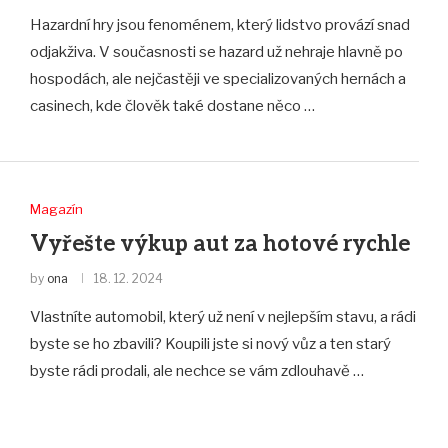
Hazardní hry jsou fenoménem, který lidstvo provází snad
odjakživa. V současnosti se hazard už nehraje hlavně po
hospodách, ale nejčastěji ve specializovaných hernách a
casinech, kde člověk také dostane něco …
Magazín
Vyřešte výkup aut za hotové rychle
by
ona
18. 12. 2024
Vlastníte automobil, který už není v nejlepším stavu, a rádi
byste se ho zbavili? Koupili jste si nový vůz a ten starý
byste rádi prodali, ale nechce se vám zdlouhavě …