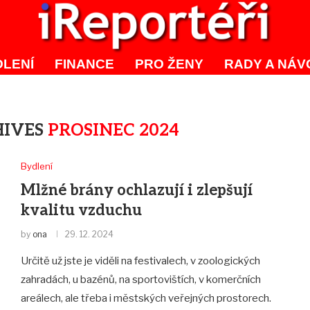
LENÍ
FINANCE
PRO ŽENY
RADY A NÁV
HIVES
PROSINEC 2024
Bydlení
Mlžné brány ochlazují i zlepšují
kvalitu vzduchu
by
ona
29. 12. 2024
Určitě už jste je viděli na festivalech, v zoologických
zahradách, u bazénů, na sportovištích, v komerčních
areálech, ale třeba i městských veřejných prostorech.