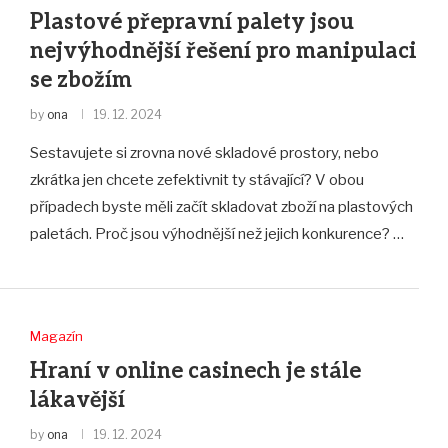
Plastové přepravní palety jsou
nejvýhodnější řešení pro manipulaci
se zbožím
by
ona
19. 12. 2024
Sestavujete si zrovna nové skladové prostory, nebo
zkrátka jen chcete zefektivnit ty stávající? V obou
případech byste měli začít skladovat zboží na plastových
paletách. Proč jsou výhodnější než jejich konkurence? …
Magazín
Hraní v online casinech je stále
lákavější
by
ona
19. 12. 2024