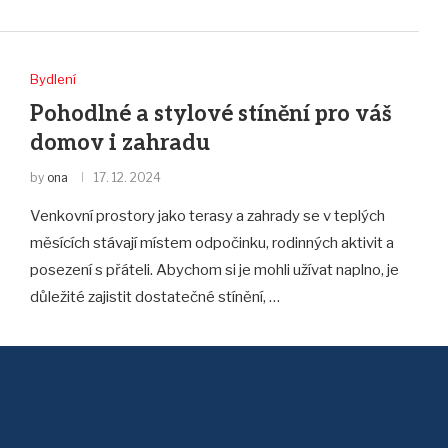
Bydlení
Pohodlné a stylové stínění pro váš
domov i zahradu
by
ona
17. 12. 2024
Venkovní prostory jako terasy a zahrady se v teplých
měsících stávají místem odpočinku, rodinných aktivit a
posezení s přáteli. Abychom si je mohli užívat naplno, je
důležité zajistit dostatečné stínění, …