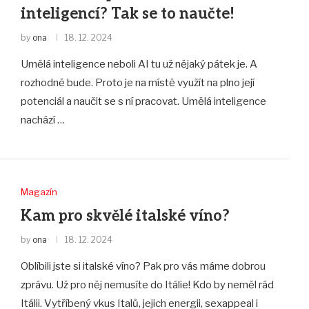
inteligencí? Tak se to naučte!
by
ona
18. 12. 2024
Umělá inteligence neboli AI tu už nějaký pátek je. A
rozhodně bude. Proto je na místě využít na plno její
potenciál a naučit se s ní pracovat. Umělá inteligence
nachází …
Magazín
Kam pro skvělé italské víno?
by
ona
18. 12. 2024
Oblíbili jste si italské víno? Pak pro vás máme dobrou
zprávu. Už pro něj nemusíte do Itálie! Kdo by neměl rád
Itálii. Vytříbený vkus Italů, jejich energii, sexappeal i