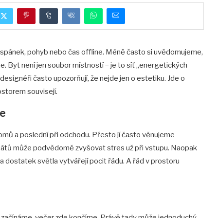
spánek, pohyb nebo čas offline. Méně často si uvědomujeme,
. Byt není jen soubor místností – je to síť „energetických
í designéři často upozorňují, že nejde jen o estetiku. Jde o
ostorem souvisejí.
ne
domů a poslední při odchodu. Přesto jí často věnujeme
abátů může podvědomě zvyšovat stres už při vstupu. Naopak
a dostatek světla vytvářejí pocit řádu. A řád v prostoru
 začínáme, večer zde končíme. Právě tady může jednoduchý