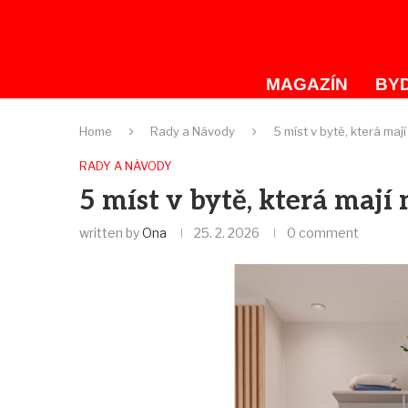
MAGAZÍN
BYD
Home
Rady a Návody
5 míst v bytě, která mají
RADY A NÁVODY
5 míst v bytě, která mají 
written by
Ona
25. 2. 2026
0 comment