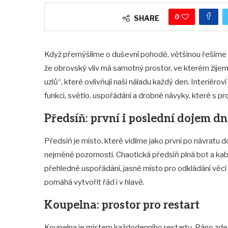
0
SHARE
Když přemýšlíme o duševní pohodě, většinou řešíme 
že obrovský vliv má samotný prostor, ve kterém žijeme
uzlů“, které ovlivňují naši náladu každý den. Interiérov
funkci, světlo, uspořádání a drobné návyky, které s pr
Předsíň: první i poslední dojem d
Předsíň je místo, které vidíme jako první po návratu 
nejméně pozornosti. Chaotická předsíň plná bot a k
přehledné uspořádání, jasné místo pro odkládání věcí 
pomáhá vytvořit řád i v hlavě.
Koupelna: prostor pro restart
Koupelna je místem každodenního restartu. Ráno zde