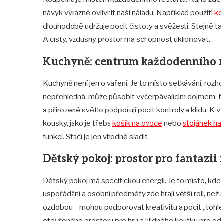
návyk výrazně ovlivnit naši náladu. Například použití
k
dlouhodobě udržuje pocit čistoty a svěžesti. Stejně 
A čistý, vzdušný prostor má schopnost uklidňovat.
Kuchyně: centrum každodenního
Kuchyně není jen o vaření. Je to místo setkávání, roz
nepřehledná, může působit vyčerpávajícím dojmem. N
a přirozené světlo podporují pocit kontroly a klidu.
kousky, jako je třeba
košík na ovoce
nebo
stojánek n
funkci. Stačí je jen vhodně sladit.
Dětský pokoj: prostor pro fantazii 
Dětský pokoj má specifickou energii. Je to místo, kde 
uspořádání a osobní předměty zde hrají větší roli, než
ozdobou – mohou podporovat kreativitu a pocit „tohle
otevřeného prostoru pro hru a klidného koutku pro odp