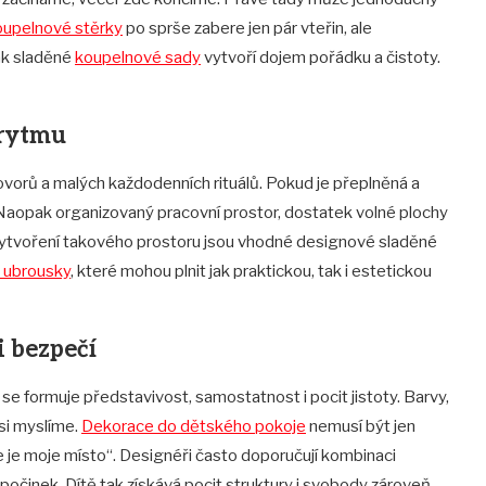
oupelnové stěrky
po sprše zabere jen pár vteřin, ale
tak sladěné
koupelnové sady
vytvoří dojem pořádku a čistoty.
 rytmu
hovorů a malých každodenních rituálů. Pokud je přeplněná a
aopak organizovaný pracovní prostor, dostatek volné plochy
 K vytvoření takového prostoru jsou vhodné designové sladěné
a ubrousky
, které mohou plnit jak praktickou, tak i estetickou
i bezpečí
se formuje představivost, samostatnost i pocit jistoty. Barvy,
 si myslíme.
Dekorace do dětského pokoje
nemusí být jen
 je moje místo“. Designéři často doporučují kombinaci
očinek. Dítě tak získává pocit struktury i svobody zároveň.