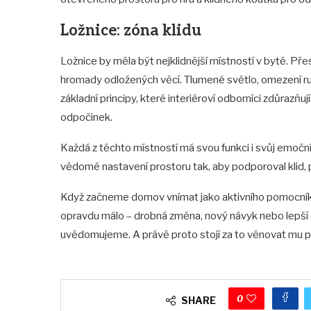
Ložnice: zóna klidu
Ložnice by měla být nejklidnější místností v bytě. Př
hromady odložených věcí. Tlumené světlo, omezení r
základní principy, které interiéroví odborníci zdůrazňu
odpočinek.
Každá z těchto místností má svou funkci i svůj emočn
vědomé nastavení prostoru tak, aby podporoval klid, 
Když začneme domov vnímat jako aktivního pomocníka
opravdu málo – drobná změna, nový návyk nebo lepší or
uvědomujeme. A právě proto stojí za to věnovat mu 
0
SHARE