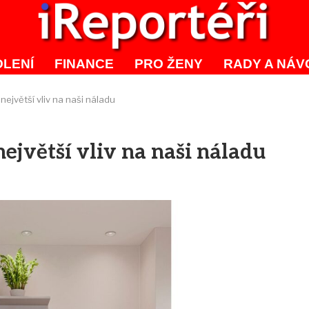
LENÍ
FINANCE
PRO ŽENY
RADY A NÁV
 největší vliv na naši náladu
největší vliv na naši náladu