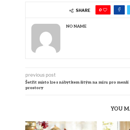
0
SHARE
NO NAME
previous post
Šetřit místo lze s nábytkem šitým na míru pro menší
prostory
YOU M