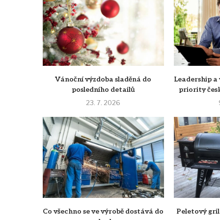
Vánoční výzdoba sladěná do
Leadership a 
posledního detailů
priority č
23. 7. 2026
Co všechno se ve výrobě dostává do
Peletový gril