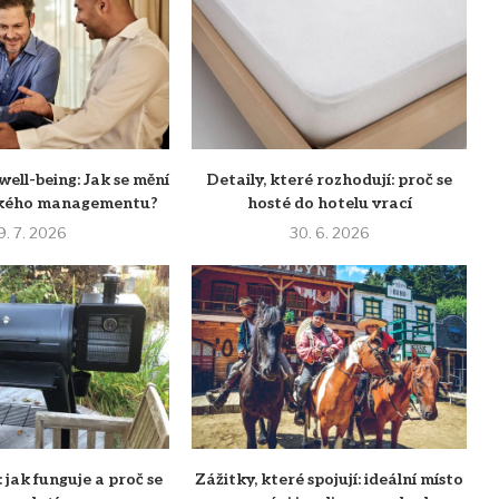
well-being: Jak se mění
Detaily, které rozhodují: proč se
eského managementu?
hosté do hotelu vrací
9. 7. 2026
30. 6. 2026
: jak funguje a proč se
Zážitky, které spojují: ideální místo