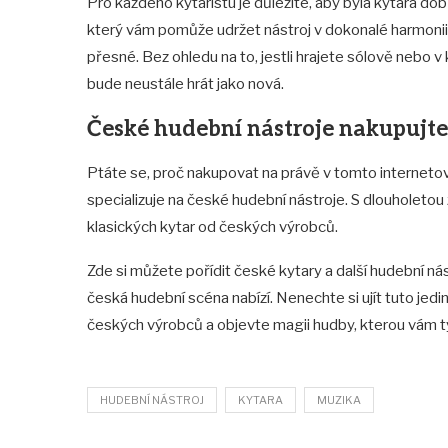
Pro každého kytaristu je důležité, aby byla kytara dob
který vám pomůže udržet nástroj v dokonalé harmonii.
přesné. Bez ohledu na to, jestli hrajete sólově nebo v 
bude neustále hrát jako nová.
České hudební nástroje nakupujt
Ptáte se, proč nakupovat na právě v tomto interne
specializuje na české hudební nástroje. S dlouholetou 
klasických kytar od českých výrobců.
Zde si můžete pořídit české kytary a další hudební nást
česká hudební scéna nabízí. Nenechte si ujít tuto jedin
českých výrobců a objevte magii hudby, kterou vám tyt
HUDEBNÍ NÁSTROJ
KYTARA
MUZIKA