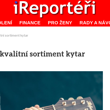
LENÍ
FINANCE
PRO ŽENY
RADY A NÁV
tní sortiment kytar
kvalitní sortiment kytar