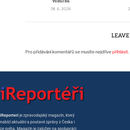
vzduchu
18. 6. 2026
2
LEAVE
Pro přidávání komentářů se musíte nejdříve
přihlásit
.
iReporteri
je zpravodajský magazín, který
nabízí aktuální a poutavé zprávy z Česka i
ze světa. Magazín je založen na spolupráci