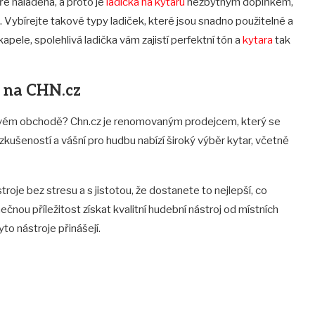
ře naladěná, a proto je
ladička na kytaru
nezbytným doplňkem,
 Vybírejte takové typy ladiček, které jsou snadno použitelné a
kapele, spolehlivá ladička vám zajistí perfektní tón a
kytara
tak
e na CHN.cz
tovém obchodě? Chn.cz je renomovaným prodejcem, který se
zkušeností a vášní pro hudbu nabízí široký výběr kytar, včetně
roje bez stresu a s jistotou, že dostanete to nejlepší, co
ečnou příležitost získat kvalitní hudební nástroj od místních
o nástroje přinášejí.