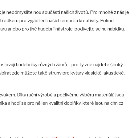
 je neodmyslitelnou součástí našich životů. Pro mnohé z nás je
ostředkem pro vyjádření našich emocí a kreativity. Pokud
taru anebo pro jiné hudební nástroje, podívejte se na nabídku,
 oslovují hudebníky různých žánrů – pro ty zde najdete široký
Vybírat zde můžete také struny pro kytary klasické, akustické,
zvukem. Díky ruční výrobě a pečlivému výběru materiálů jsou
 a hodí se pro ně jen kvalitní doplňky, které jsou na chn.cz