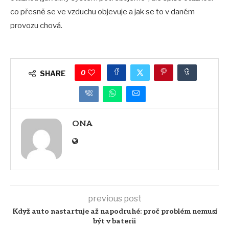
co přesně se ve vzduchu objevuje a jak se to v daném
provozu chová.
0
SHARE
ONA
previous post
Když auto nastartuje až napodruhé: proč problém nemusí
být v baterii