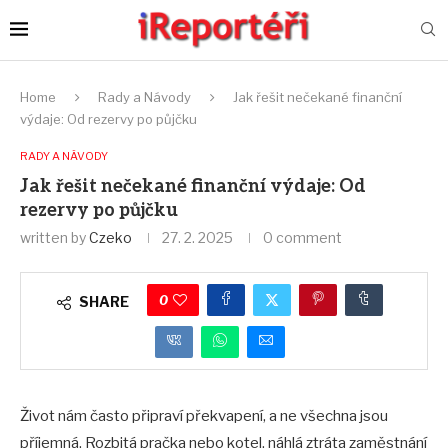
Home
Rady a Návody
Jak řešit nečekané finanční
výdaje: Od rezervy po půjčku
RADY A NÁVODY
Jak řešit nečekané finanční výdaje: Od
rezervy po půjčku
written by
Czeko
27. 2. 2025
0 comment
0
SHARE
Život nám často připraví překvapení, a ne všechna jsou
příjemná. Rozbitá pračka nebo kotel, náhlá ztráta zaměstnání