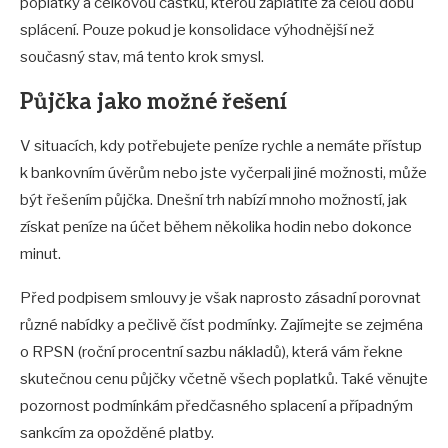
poplatky a celkovou částku, kterou zaplatíte za celou dobu
splácení. Pouze pokud je konsolidace výhodnější než
současný stav, má tento krok smysl.
Půjčka jako možné řešení
V situacích, kdy potřebujete peníze rychle a nemáte přístup
k bankovním úvěrům nebo jste vyčerpali jiné možnosti, může
být řešením půjčka. Dnešní trh nabízí mnoho možností, jak
získat peníze na účet během několika hodin nebo dokonce
minut.
Před podpisem smlouvy je však naprosto zásadní porovnat
různé nabídky a pečlivě číst podmínky. Zajímejte se zejména
o RPSN (roční procentní sazbu nákladů), která vám řekne
skutečnou cenu půjčky včetně všech poplatků. Také věnujte
pozornost podmínkám předčasného splacení a případným
sankcím za opožděné platby.