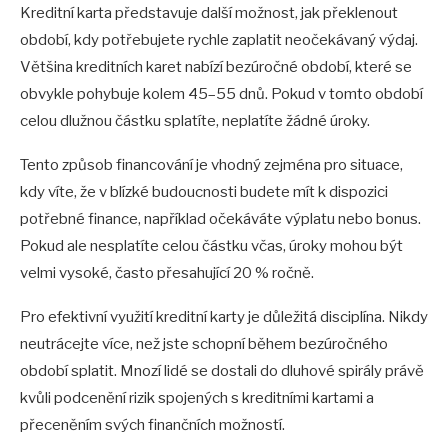
Kreditní karta představuje další možnost, jak překlenout
období, kdy potřebujete rychle zaplatit neočekávaný výdaj.
Většina kreditních karet nabízí bezúročné období, které se
obvykle pohybuje kolem 45–55 dnů. Pokud v tomto období
celou dlužnou částku splatíte, neplatíte žádné úroky.
Tento způsob financování je vhodný zejména pro situace,
kdy víte, že v blízké budoucnosti budete mít k dispozici
potřebné finance, například očekáváte výplatu nebo bonus.
Pokud ale nesplatíte celou částku včas, úroky mohou být
velmi vysoké, často přesahující 20 % ročně.
Pro efektivní využití kreditní karty je důležitá disciplína. Nikdy
neutrácejte více, než jste schopní během bezúročného
období splatit. Mnozí lidé se dostali do dluhové spirály právě
kvůli podcenění rizik spojených s kreditními kartami a
přeceněním svých finančních možností.