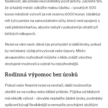
trpělivost, ale přináší neocenitelný pocit jistoty. Začněte tím,
že si každý měsíc odložíte malou částku – i pouhých 500
korun měsíčně vytvoří za rok rezervu 6000 korun. Ideální je
mít tyto peníze na samostatném účtu, který není spojený s
vaší platební kartou, abyste nebyli v pokušení je utratit při
běžných nákupech.
Rezerva vám navíc dává čas promyslet si další kroky, pokud
by nečekaný výdaj převyšoval vaše úspory. Místo
ukvapeného rozhodnutí můžete v klidu zvážit všechny
dostupné možnosti a vybrat tu nejvýhodnější.
Rodinná výpomoc bez úroků
Pokud vaše finanční rezerva nestačí, další možností je
obrátit se na rodinu nebo blízké přátele. Půjčka od blízkých
má několik výhod – obvykle neplatíte žádné úroky, podmínky
splácení bývají flexibilnější a nemusíte procházet složitým