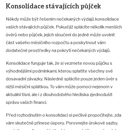
Konsolidace stávajících půjček
Někdy může být řešením nečekaných výdajů konsolidace
vašich stávajících půjček. Pokud již splácíte několik menších
úvěrů nebo půjček, jejich sloučení do jedné může uvolnit
část vašeho měsíčního rozpočtu a poskytnout vám
dodatečné prostředky na pokrytí nečekaných výdajů.
Konsolidace funguje tak, že si vezmete novou půjčku s
výhodnějšími podmínkami, kterou splatíte všechny své
dosavadní závazky. Následně splácíte pouze jeden úvěr s
nižší měsíční splátkou. To vám může pomoci nejenom v
aktuální tísni, ale i z dlouhodobého hlediska zjednodušit
správu vašich financí.
Před rozhodnutím o konsolidaci si pečlivě propočítejte, zda
vám skutečně přinese úsporu. Porovnejte úrokové sazby,