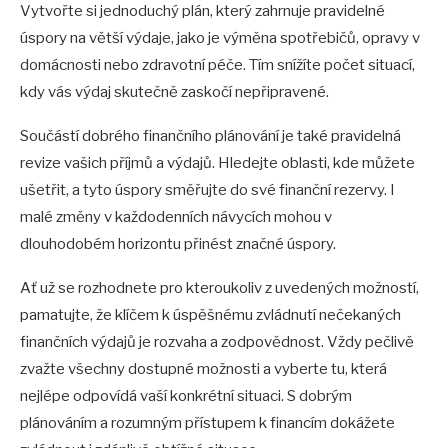
Vytvořte si jednoduchý plán, který zahrnuje pravidelné
úspory na větší výdaje, jako je výměna spotřebičů, opravy v
domácnosti nebo zdravotní péče. Tím snížíte počet situací,
kdy vás výdaj skutečně zaskočí nepřipravené.
Součástí dobrého finančního plánování je také pravidelná
revize vašich příjmů a výdajů. Hledejte oblasti, kde můžete
ušetřit, a tyto úspory směřujte do své finanční rezervy. I
malé změny v každodenních návycích mohou v
dlouhodobém horizontu přinést značné úspory.
Ať už se rozhodnete pro kteroukoliv z uvedených možností,
pamatujte, že klíčem k úspěšnému zvládnutí nečekaných
finančních výdajů je rozvaha a zodpovědnost. Vždy pečlivě
zvažte všechny dostupné možnosti a vyberte tu, která
nejlépe odpovídá vaší konkrétní situaci. S dobrým
plánováním a rozumným přístupem k financím dokážete