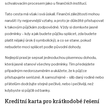
schvalovacím procesem jako u finančních institucí.
Tato cesta má však i svá úskalí. Finanční záležitosti mohou
narušit i ty nejpevnější vztahy, a proto je důležité přistupovat
k takovým půjčkám zodpovědně. Vždy si domluvte jasné
podmínky – kdy a jak budete půjčku splácet, zda budete
platit nějaký úrok (i symbolický), a co se stane, pokud
nebudete moci splácet podle původní dohody.
Nejlepší praxí je sepsat jednoduchou písemnou dohodu,
která jasně stanoví všechny podmínky. Tím předejdete
případným nedorozuměním a ukážete, že k půjčce
přistupujete seriózně. A samozřejmě – slib daný rodině nebo
přátelům dodržujte stejně pečlivě, nebo i pečlivěji, než
kdybyste si půjčili od banky.
Kreditní karta pro krátkodobé řešení