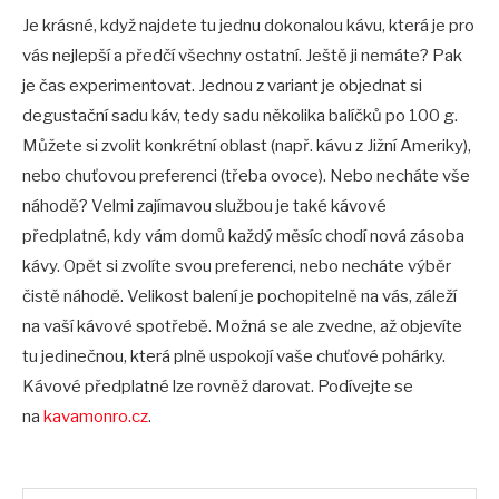
Je krásné, když najdete tu jednu dokonalou kávu, která je pro
vás nejlepší a předčí všechny ostatní. Ještě ji nemáte? Pak
je čas experimentovat. Jednou z variant je objednat si
degustační sadu káv, tedy sadu několika balíčků po 100 g.
Můžete si zvolit konkrétní oblast (např. kávu z Jižní Ameriky),
nebo chuťovou preferenci (třeba ovoce). Nebo necháte vše
náhodě? Velmi zajímavou službou je také kávové
předplatné, kdy vám domů každý měsíc chodí nová zásoba
kávy. Opět si zvolíte svou preferenci, nebo necháte výběr
čistě náhodě. Velikost balení je pochopitelně na vás, záleží
na vaší kávové spotřebě. Možná se ale zvedne, až objevíte
tu jedinečnou, která plně uspokojí vaše chuťové pohárky.
Kávové předplatné lze rovněž darovat. Podívejte se
na
kavamonro.cz
.