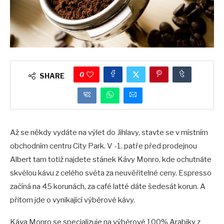
0
SHARE
Až se někdy vydáte na výlet do Jihlavy, stavte se v místním
obchodním centru City Park. V -1. patře před prodejnou
Albert tam totiž najdete stánek Kávy Monro, kde ochutnáte
skvělou kávu z celého světa za neuvěřitelné ceny. Espresso
začíná na 45 korunách, za café latté dáte šedesát korun. A
přitom jde o vynikající výběrové kávy.
Káva Monro se specializuje na výběrové 100% Arabiky z