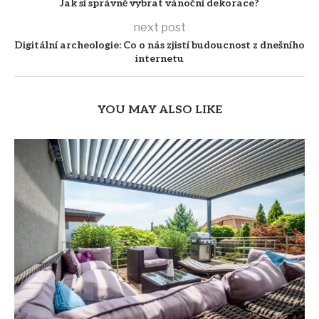
Jak si správně vybrat vánoční dekorace?
next post
Digitální archeologie: Co o nás zjistí budoucnost z dnešního
internetu
YOU MAY ALSO LIKE