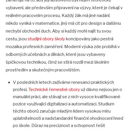
zaměřuje na to, aby její absolventi byli nejen teoreticky
vybavení, ale především připravení na výzvy, které je čekají v
reálném pracovním procesu. Každý žák má jiné nadání:
někdo vyniká v matematice, jiný má cit pro design a dalšímu
nechybí obchodní duch. Aby si každý mohl najít tu svou
cestu, jsou
studijní obory školy
koncipovány jako pestrá
mozaika profesních zaměření. Moderní výuka zde probíhá v
odborných učebnách a dílnách, které jsou vybaveny
špičkovou technikou, čímž se stírá rozdíl mezi školním
prostředím a skutečným pracovištěm.
V posledních letech zažíváme renesanci praktických
profesí.
Technické řemeslné obory
už dávno nejsou jen o
manuální práci, ale stávají se z nich vysoce kvalifikované
pozice využívající digitalizaci a automatizaci. Studium
těchto oborů zaručuje mladým lidem vysokou míru
uplatnitelnosti a nadstandardní finanční ohodnocení hned
po škole. Důraz na preciznost a schopnost řešit