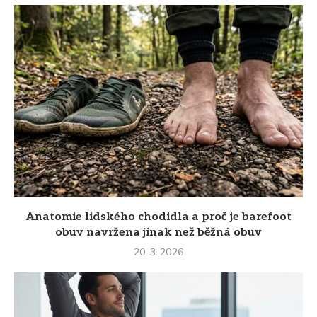
Anatomie lidského chodidla a proč je barefoot
obuv navržena jinak než běžná obuv
20. 3. 2026