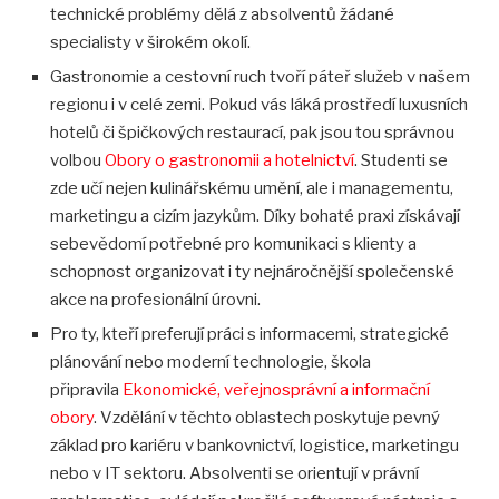
technické problémy dělá z absolventů žádané
specialisty v širokém okolí.
Gastronomie a cestovní ruch tvoří páteř služeb v našem
regionu i v celé zemi. Pokud vás láká prostředí luxusních
hotelů či špičkových restaurací, pak jsou tou správnou
volbou
Obory o gastronomii a hotelnictví
. Studenti se
zde učí nejen kulinářskému umění, ale i managementu,
marketingu a cizím jazykům. Díky bohaté praxi získávají
sebevědomí potřebné pro komunikaci s klienty a
schopnost organizovat i ty nejnáročnější společenské
akce na profesionální úrovni.
Pro ty, kteří preferují práci s informacemi, strategické
plánování nebo moderní technologie, škola
připravila
Ekonomické, veřejnosprávní a informační
obory
. Vzdělání v těchto oblastech poskytuje pevný
základ pro kariéru v bankovnictví, logistice, marketingu
nebo v IT sektoru. Absolventi se orientují v právní