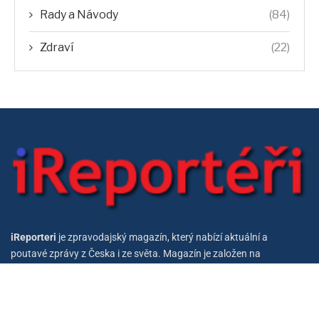
Rady a Návody
(84)
Zdraví
(22)
iReporteri
je zpravodajský magazín, který nabízí aktuální a
poutavé zprávy z Česka i ze světa. Magazín je založen na
spolupráci diváků a reportérů.
iReporteri
je tak unikátním projektem, který dává čtenářům
možnost podílet se na tvorbě obsahu magazínu.