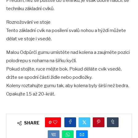
Předtím, než se pustíte do tréninku, je však dobré naučit se
techniku ​​základní cviků.
Roznožování ve stoje
Tento základní cvik na posílení svalů nohou a hýždí můžete
dělat ve stoje i vsedě.
Malou Odpůrčí gumu umístěte nad kolena a zaujměte pozici
polodrepu s nohama na šířku kyčlí.
Pokud stojíte, ruce mějte bok. Pokud děláte cvik vsedě,
držte se spodní části židle nebo podložky.
Koleny roztahujte gumu tak, aby kolena byly širší než bedra.
Opakujte 15 až 20-krát.
0
SHARE