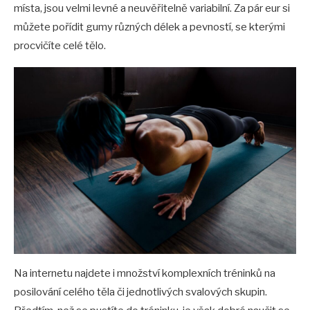
místa, jsou velmi levné a neuvěřitelně variabilní. Za pár eur si
můžete pořídit gumy různých délek a pevností, se kterými
procvičíte celé tělo.
Na internetu najdete i množství komplexních tréninků na
posilování celého těla či jednotlivých svalových skupin.