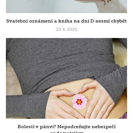
Svatební oznámení a kniha na dni D nesmí chybět
23. 6. 2025
Bolesti v pánvi? Nepodceňujte nebezpečí