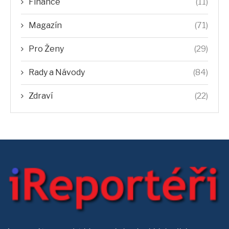
Finance
(11)
Magazín
(71)
Pro Ženy
(29)
Rady a Návody
(84)
Zdraví
(22)