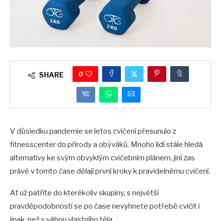
0
SHARE
V důsledku pandemie se letos cvičení přesunulo z
fitnesscenter do přírody a obýváků. Mnoho lidí stále hledá
alternativy ke svým obvyklým cvičebním plánem, jiní zas
právě v tomto čase dělají první kroky k pravidelnému cvičení.
Ať už patříte do kterékoliv skupiny, s největší
pravděpodobností se po čase nevyhnete potřebě cvičit i
jinak, než s váhou vlastního těla.