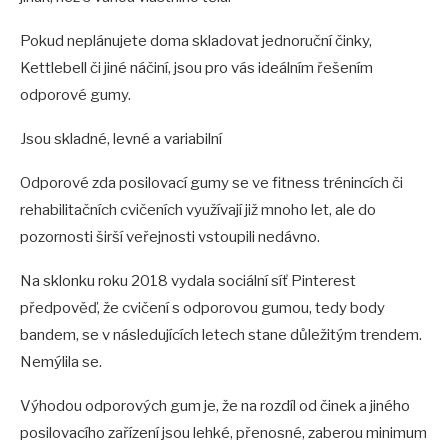
Pokud neplánujete doma skladovat jednoruční činky,
Kettlebell či jiné náčiní, jsou pro vás ideálním řešením
odporové gumy.
Jsou skladné, levné a variabilní
Odporové zda posilovací gumy se ve fitness trénincích či
rehabilitačních cvičeních využívají již mnoho let, ale do
pozornosti širší veřejnosti vstoupili nedávno.
Na sklonku roku 2018 vydala sociální síť Pinterest
předpověď, že cvičení s odporovou gumou, tedy body
bandem, se v následujících letech stane důležitým trendem.
Nemýlila se.
Výhodou odporových gum je, že na rozdíl od činek a jiného
posilovacího zařízení jsou lehké, přenosné, zaberou minimum