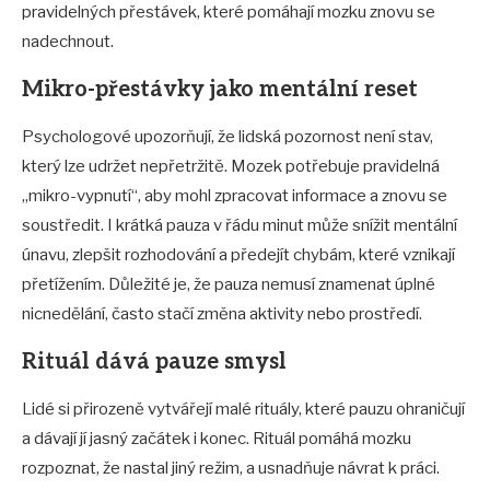
pravidelných přestávek, které pomáhají mozku znovu se
nadechnout.
Mikro-přestávky jako mentální reset
Psychologové upozorňují, že lidská pozornost není stav,
který lze udržet nepřetržitě. Mozek potřebuje pravidelná
„mikro-vypnutí“, aby mohl zpracovat informace a znovu se
soustředit. I krátká pauza v řádu minut může snížit mentální
únavu, zlepšit rozhodování a předejít chybám, které vznikají
přetížením. Důležité je, že pauza nemusí znamenat úplné
nicnedělání, často stačí změna aktivity nebo prostředí.
Rituál dává pauze smysl
Lidé si přirozeně vytvářejí malé rituály, které pauzu ohraničují
a dávají jí jasný začátek i konec. Rituál pomáhá mozku
rozpoznat, že nastal jiný režim, a usnadňuje návrat k práci.