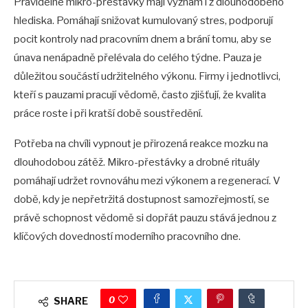
Pravidelné mikro-přestávky mají význam i z dlouhodobého
hlediska. Pomáhají snižovat kumulovaný stres, podporují
pocit kontroly nad pracovním dnem a brání tomu, aby se
únava nenápadně přelévala do celého týdne. Pauza je
důležitou součástí udržitelného výkonu. Firmy i jednotlivci,
kteří s pauzami pracují vědomě, často zjišťují, že kvalita
práce roste i při kratší době soustředění.
Potřeba na chvíli vypnout je přirozená reakce mozku na
dlouhodobou zátěž. Mikro-přestávky a drobné rituály
pomáhají udržet rovnováhu mezi výkonem a regenerací. V
době, kdy je nepřetržitá dostupnost samozřejmostí, se
právě schopnost vědomě si dopřát pauzu stává jednou z
klíčových dovedností moderního pracovního dne.
0
SHARE