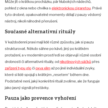
Může jít o krátkou procházku, pár hlubokých nádechů,
pohled z okna nebo chvilka s
elektronickou cigaretou
. Právě
tyto drobné, opakovatelné momenty dělají z pauzy vědomý
nástroj, nikoli náhodné přerušení.
Současné alternativní rituály
V každodenní praxi mají lidé různé způsoby, jak si pauzu
strukturovat. Někdo sáhne po kávě, jiný po krátkém
protažení, a v moderním prostředí se objevují i různé osobní
drobnosti či alternativní rituály, od
nikotinových sáčků
přes
zařízení typu glo
či
oxva xlim
až po jiné individuální zvyky,
které si lidé spojují s krátkým „resetem“ během dne.
Podstatné není, jaký konkrétní rituál zvolíme, ale že funguje
jako jasný signál přestávky.
Pauza jako prevence vyhoření