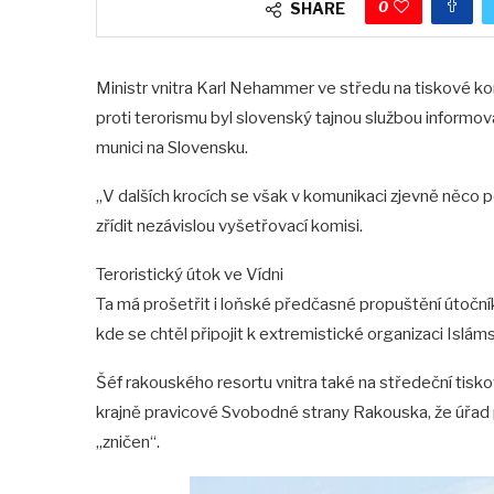
0
SHARE
Ministr vnitra Karl Nehammer ve středu na tiskové kon
proti terorismu byl slovenský tajnou službou inform
munici na Slovensku.
„V dalších krocích se však v komunikaci zjevně něco 
zřídit nezávislou vyšetřovací komisi.
Teroristický útok ve Vídni
Ta má prošetřit i loňské předčasné propuštění útočn
kde se chtěl připojit k extremistické organizaci Islám
Šéf rakouského resortu vnitra také na středeční tisk
krajně pravicové Svobodné strany Rakouska, že úřad 
„zničen“.