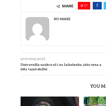
0
SHARE
NO NAME
previous post
Unie uvalila sankce už i na Lukašenka, jeho syna a
šéfa tajné služby
YOU M