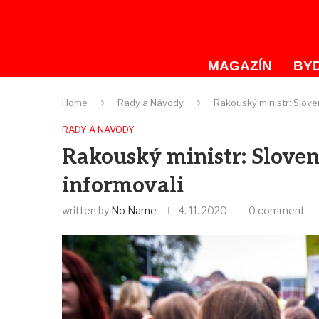
MAGAZÍN
BYD
Home
Rady a Návody
Rakouský ministr: Sloven
RADY A NÁVODY
Rakouský ministr: Slovenš
informovali
written by
No Name
4. 11. 2020
0 comment