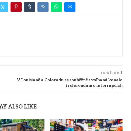
next post
V Louisianě a Coloradu se souběžně s volbami konalo
i referendum o interrupcích
AY ALSO LIKE