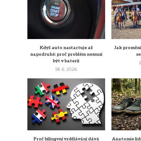
Když auto nastartuje až
Jak proměni
napodruhé: proč problém nemusí
s
být v baterii
2
18. 6. 2026
Proč bilingvní vzdělávání dává
Anatomie lid