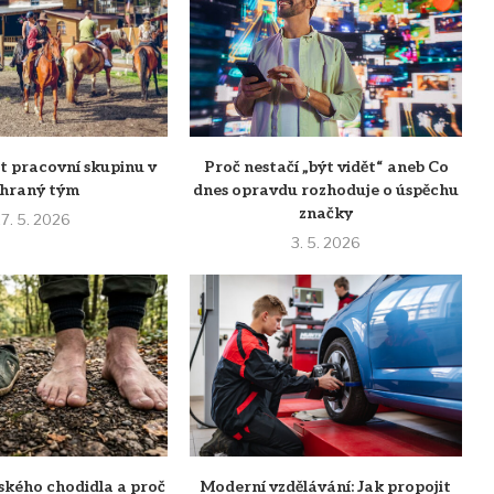
t pracovní skupinu v
Proč nestačí „být vidět“ aneb Co
ehraný tým
dnes opravdu rozhoduje o úspěchu
značky
7. 5. 2026
3. 5. 2026
ského chodidla a proč
Moderní vzdělávání: Jak propojit