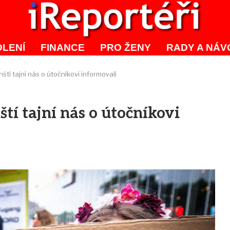
LENÍ
FINANCE
PRO ŽENY
RADY A NÁV
ští tajní nás o útočníkovi informovali
tí tajní nás o útočníkovi