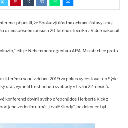
ferenci připustil, že Spolkový úřad na ochranu ústavy a boj
ován o neúspěšném pokusu 20-letého útočníka z Vídně nakoupit
pokazilo,“ cituje Nehammera agentura APA. Ministr chce proto
íka, kterému soud v dubnu 2019 za pokus vycestovat do Sýrie,
ský stát, vyměřil trest odnětí svobody v trvání 22 měsíců.
ové konferenci obvinil svého předchůdce Herberta Kick z
pod jeho vedením utrpěl „trvalé škody“, ba dokonce byl