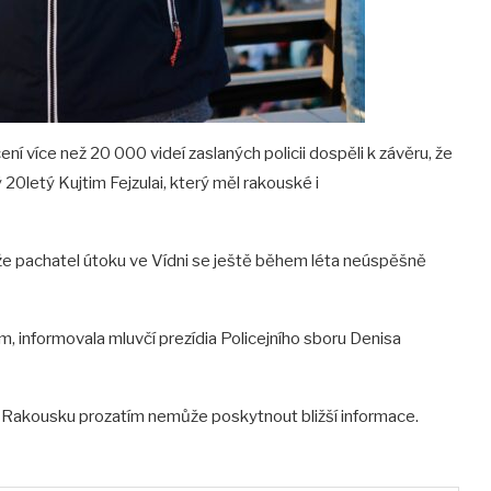
 více než 20 000 videí zaslaných policii dospěli k závěru, že
 20letý Kujtim Fejzulai, který měl rakouské i
 že pachatel útoku ve Vídni se ještě během léta neúspěšně
, informovala mluvčí prezídia Policejního sboru Denisa
 Rakousku prozatím nemůže poskytnout bližší informace.