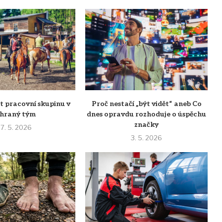
t pracovní skupinu v
Proč nestačí „být vidět“ aneb Co
ehraný tým
dnes opravdu rozhoduje o úspěchu
značky
7. 5. 2026
3. 5. 2026