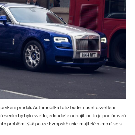
o prvkem prodali. Automobilka totiž bude muset osvětlení
 řešením by bylo světlo jednoduše odpojit, no to je pod úroveň
nto problém týká pouze Evropské unie, majitelé mimo ní se s