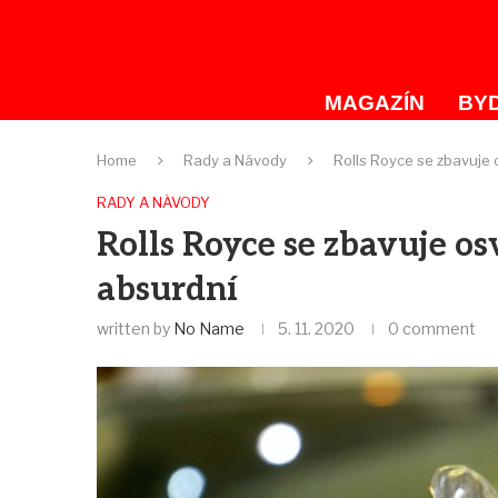
MAGAZÍN
BYD
Home
Rady a Návody
Rolls Royce se zbavuje 
RADY A NÁVODY
Rolls Royce se zbavuje os
absurdní
written by
No Name
5. 11. 2020
0 comment