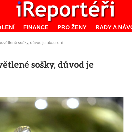
LENÍ
FINANCE
PRO ŽENY
RADY A NÁV
osvětlené sošky, důvod je absurdní
větlené sošky, důvod je