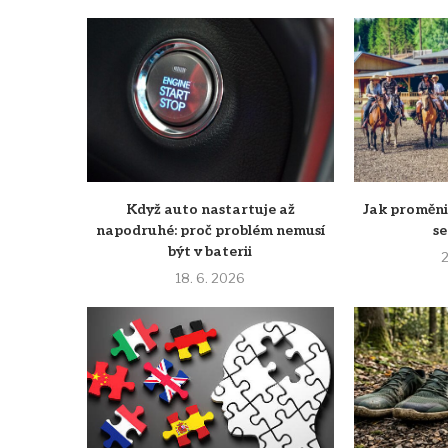
Když auto nastartuje až
Jak proměni
napodruhé: proč problém nemusí
s
být v baterii
2
18. 6. 2026