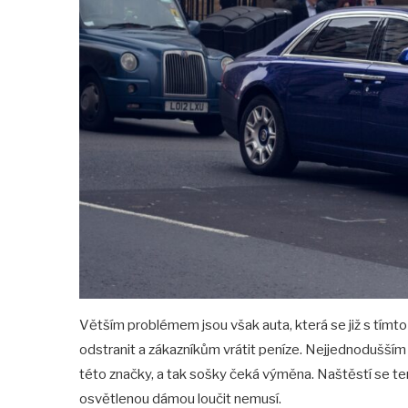
Větším problémem jsou však auta, která se již s tímt
odstranit a zákazníkům vrátit peníze. Nejjednodušším
této značky, a tak sošky čeká výměna. Naštěstí se te
osvětlenou dámou loučit nemusí.