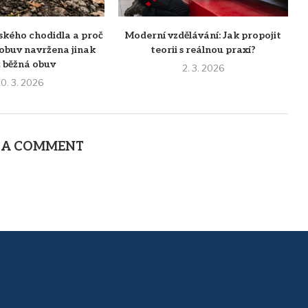
ského chodidla a proč
Moderní vzdělávání: Jak propojit
 obuv navržena jinak
teorii s reálnou praxí?
 běžná obuv
2. 3. 2026
0. 3. 2026
 A COMMENT