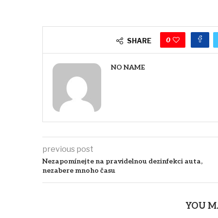
0
SHARE
NO NAME
previous post
Nezapomínejte na pravidelnou dezinfekci auta,
nezabere mnoho času
YOU M