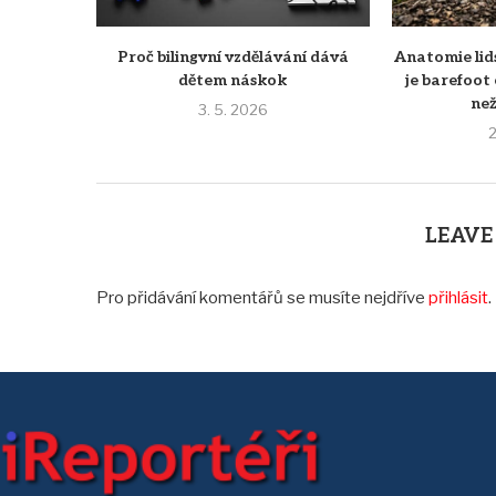
Proč bilingvní vzdělávání dává
Anatomie lid
dětem náskok
je barefoot
než
3. 5. 2026
2
LEAVE
Pro přidávání komentářů se musíte nejdříve
přihlásit
.