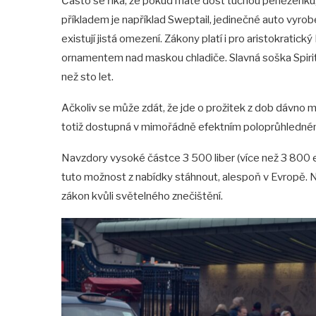
Často se říká, že pokud máte dost tučnou peněženku, 
příkladem je například Sweptail, jedinečné auto vyr
existují jistá omezení. Zákony platí i pro aristokrat
ornamentem nad maskou chladiče. Slavná soška Spirit 
než sto let.
Ačkoliv se může zdát, že jde o prožitek z dob dávno m
totiž dostupná v mimořádně efektním poloprůhledné
Navzdory vysoké částce 3 500 liber (více než 3 800 eu
tuto možnost z nabídky stáhnout, alespoň v Evropě. N
zákon kvůli světelného znečištění.