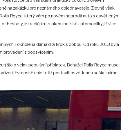
Rolls Royce pro vás udělá prakticky cokoliv. Skvělým
obené na zakázku pro neznámého objednavatele. Zjevně však
ický Rolls Royce, který vám po novém neprodá auto s osvětleným
of Ecstasy je tradičním znakem britské automobilky již více
inulých, i okřídlená dáma drží krok s dobou. Od roku 2013 byla
m provedení s podsvícením.
r) šlo o velmi populární příplatek. Bohužel Rolls Royce musel
ařízení Evropské unie totiž postavili osvětlenou sošku mimo