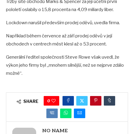
Tržby sítě obchodů Marks & Spencer za její účetní první
pololetí oslabily o 15,8 procenta na 4,09 miliardy liber.
Lockdown narušil především prodej oděvů, uvedla firma.
Například během července až září prodej oděvů v její
obchodech v centrech měst klesl až o 53 procent.
Generální ředitel společnosti Steve Rowe však uvedl, že
výkon jeho firmy byl „mnohem silnější, než se nejprve zdálo
možné“.
0
SHARE
NO NAME