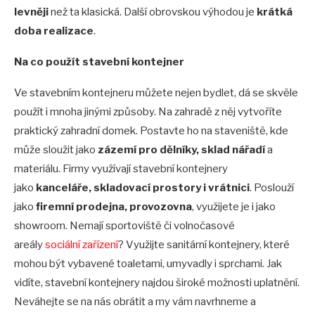
levněji
než ta klasická. Další obrovskou výhodou je
krátká
doba realizace
.
Na co použít stavební kontejner
Ve stavebním kontejneru můžete nejen bydlet, dá se skvěle
použít i mnoha jinými způsoby. Na zahradě z něj vytvoříte
praktický zahradní domek. Postavte ho na staveniště, kde
může sloužit jako
zázemí pro dělníky, sklad nářadí
a
materiálu. Firmy využívají stavební kontejnery
jako
kanceláře, skladovací prostory i vrátnici
. Poslouží
jako
firemní prodejna, provozovna
, využijete je i jako
showroom. Nemají sportoviště či volnočasové
areály
sociální zařízení
? Využijte sanitární kontejnery, které
mohou být vybavené toaletami, umyvadly i sprchami. Jak
vidíte, stavební kontejnery najdou široké možnosti uplatnění.
Neváhejte se na nás obrátit a my vám navrhneme a