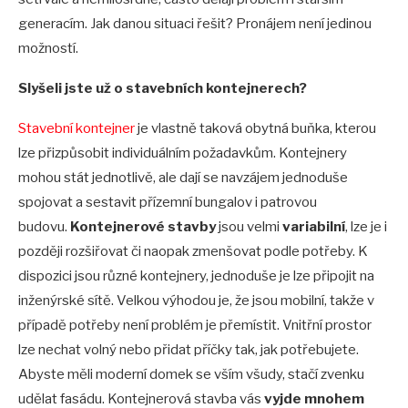
generacím. Jak danou situaci řešit? Pronájem není jedinou
možností.
Slyšeli jste už o stavebních kontejnerech?
Stavební kontejner
je vlastně taková obytná buňka, kterou
lze přizpůsobit individuálním požadavkům. Kontejnery
mohou stát jednotlivě, ale dají se navzájem jednoduše
spojovat a sestavit přízemní bungalov i patrovou
budovu.
Kontejnerové stavby
jsou velmi
variabilní
, lze je i
později rozšiřovat či naopak zmenšovat podle potřeby. K
dispozici jsou různé kontejnery, jednoduše je lze připojit na
inženýrské sítě. Velkou výhodou je, že jsou mobilní, takže v
případě potřeby není problém je přemístit. Vnitřní prostor
lze nechat volný nebo přidat příčky tak, jak potřebujete.
Abyste měli moderní domek se vším všudy, stačí zvenku
udělat fasádu. Kontejnerová stavba vás
vyjde mnohem