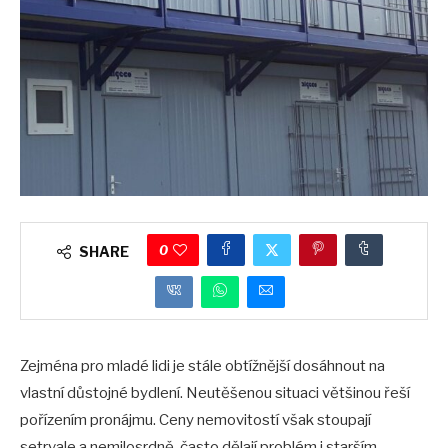
0
SHARE
Zejména pro mladé lidi je stále obtížnější dosáhnout na
vlastní důstojné bydlení. Neutěšenou situaci většinou řeší
pořízením pronájmu. Ceny nemovitostí však stoupají
setrvale a nemilosrdně, často dělají problém i starším