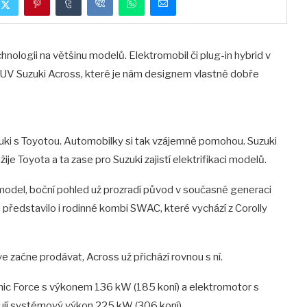
chnologii na většinu modelů. Elektromobil či plug-in hybrid v
 SUV Suzuki Across, které je nám designem vlastně dobře
zuki s Toyotou. Automobilky si tak vzájemně pomohou. Suzuki
je Toyota a ta zase pro Suzuki zajistí elektrifikaci modelů.
 model, boční pohled už prozradí původ v současné generaci
m představilo i rodinné kombi SWAC, které vychází z Corolly
e začne prodávat, Across už přichází rovnou s ní.
mic Force s výkonem 136 kW (185 koní) a elektromotor s
ují systémový výkon 225 kW (306 koní)