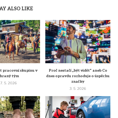
AY ALSO LIKE
t pracovní skupinu v
Proč nestačí „být vidět“ aneb Co
ehraný tým
dnes opravdu rozhoduje o úspěchu
značky
7. 5. 2026
3. 5. 2026