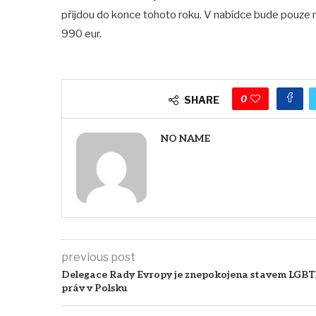
přijdou do konce tohoto roku. V nabídce bude pouze n
990 eur.
0
SHARE
NO NAME
previous post
Delegace Rady Evropy je znepokojena stavem LGBT
práv v Polsku