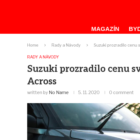
MAGAZÍN
BYD
Home
Rady a Návody
Suzuki prozradilo cenu 
RADY A NÁVODY
Suzuki prozradilo cenu s
Across
written by
No Name
5. 11. 2020
0 comment