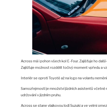
Across má i pohon všech kol E-Four. Zajišťuje ho dal
Zajišťuje možnost rozdělit točivý moment vpředu a v
Interiér se oproti Toyotě až na logo na volantu neměnil
Samozřejmostí je množství jízdních asistentů včetně
udržování v jízdním pruhu.
Across se stane vlajkovou lodí Suzuki a ve velmi ome