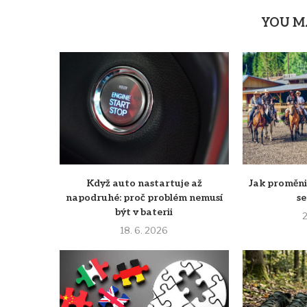
YOU M
Když auto nastartuje až
Jak proměni
napodruhé: proč problém nemusí
s
být v baterii
2
18. 6. 2026