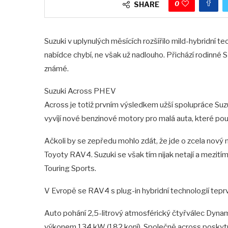
0
SHARE
Suzuki v uplynulých měsících rozšířilo mild-hybridní te
nabídce chybí, ne však už nadlouho. Přichází rodinné
známé.
Suzuki Across PHEV
Across je totiž prvním výsledkem užší spolupráce Su
vyvíjí nové benzinové motory pro malá auta, které použi
Ačkoli by se zepředu mohlo zdát, že jde o zcela nový
Toyoty RAV4. Suzuki se však tím nijak netají a mezití
Touring Sports.
V Evropě se RAV4 s plug-in hybridní technologií teprv
Auto pohání 2,5-litrový atmosférický čtyřválec Dyna
výkonem 134 kW (182 koní). Společně across poskyt