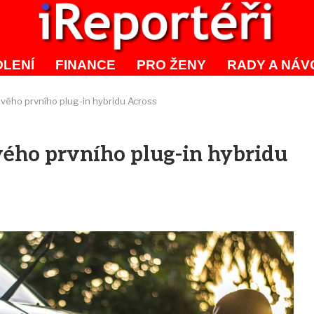
LENÍ
FINANCE
PRO ŽENY
RADY A NÁV
svého prvního plug-in hybridu Across
vého prvního plug-in hybridu