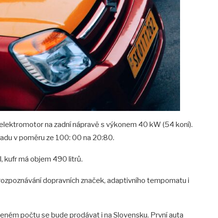
ší elektromotor na zadní nápravě s výkonem 40 kW (54 koní).
zadu v poměru ze 100: 00 na 20:80.
, kufr má objem 490 litrů.
 rozpoznávání dopravních značek, adaptivního tempomatu i
zeném počtu se bude prodávat i na Slovensku. První auta