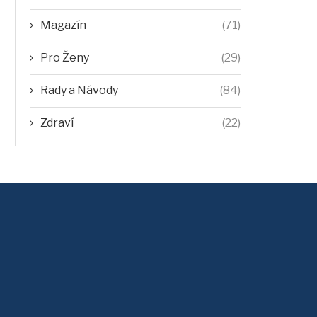
Magazín
(71)
Pro Ženy
(29)
Rady a Návody
(84)
Zdraví
(22)