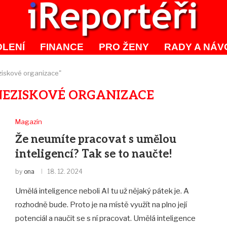
LENÍ
FINANCE
PRO ŽENY
RADY A NÁV
eziskové organizace"
NEZISKOVÉ ORGANIZACE
Magazín
Že neumíte pracovat s umělou
inteligencí? Tak se to naučte!
by
ona
18. 12. 2024
Umělá inteligence neboli AI tu už nějaký pátek je. A
rozhodně bude. Proto je na místě využít na plno její
potenciál a naučit se s ní pracovat. Umělá inteligence