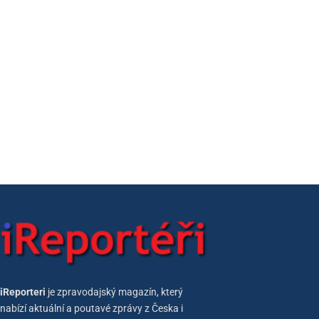
iReporteri
je zpravodajský magazín, který
nabízí aktuální a poutavé zprávy z Česka i