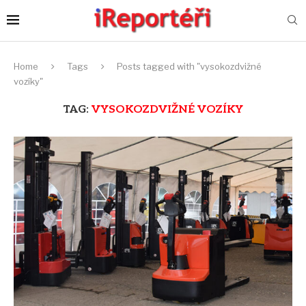
Home
Tags
Posts tagged with "vysokozdvižné
vozíky"
TAG:
VYSOKOZDVIŽNÉ VOZÍKY