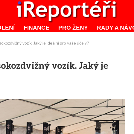
LENÍ
FINANCE
PRO ŽENY
RADY A NÁV
okozdvižný vozík. Jaký je ideální pro vaše účely?
okozdvižný vozík. Jaký je