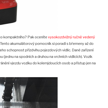
něco kompaktního? Pak oceníte
vysokozdvižný ručně vedený
nto akumulátorový pomocník si poradí s břemeny až do
eho schopnost přízdvihu pojezdových vidlic. Dané zařízení
(jednu na spodních a druhou na vrchních vidlicích). Vozík
ránění vjezdu vozíku do kolemjdoucích osob a přístup jen na