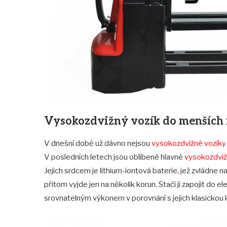
Vysokozdvižný vozík do menších i
V dnešní době už dávno nejsou
vysokozdvižné vozíky
V posledních letech jsou oblíbené hlavně
vysokozdvižn
Jejich srdcem je lithium-iontová baterie, jež zvládne n
přitom vyjde jen na několik korun. Stačí ji zapojit do e
srovnatelným výkonem v porovnání s jejich klasickou 