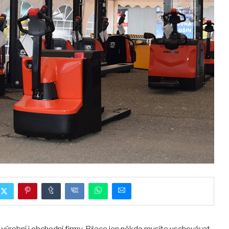
 výrobní i obchodní firmy. Přece jen někde musíte uschovávat