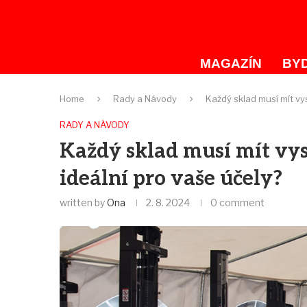
MAGAZÍN
BYD
Home
Rady a Návody
Každý sklad musí mít vys
RADY A NÁVODY
Každý sklad musí mít vys
ideální pro vaše účely?
written by
Ona
2. 8. 2024
0 comment