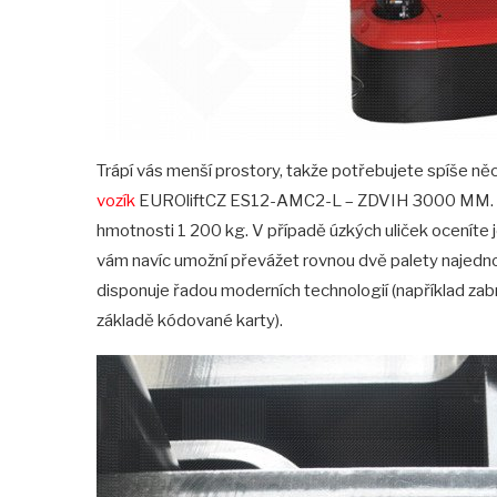
Trápí vás menší prostory, takže potřebujete spíše 
vozík
EUROliftCZ ES12-AMC2-L – ZDVIH 3000 MM. Te
hmotnosti 1 200 kg. V případě úzkých uliček oceníte j
vám navíc umožní převážet rovnou dvě palety najednou 
disponuje řadou moderních technologií (například zab
základě kódované karty).