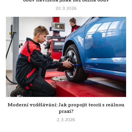
obuv navržena jinak než běžná obuv
20. 3. 2026
Moderní vzdělávání: Jak propojit teorii s reálnou
praxí?
2. 3. 2026