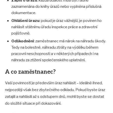
Zápis o úrazu
: každá událost musí být řádně
zaznamenána do knihy úrazů nebo vyplněna příslušná
dokumentace.
Ohlášení úrazu
: pokud je úraz vážnější, je povinen ho
nahlásit státnímu úřadu inspekce práce a zdravotní
pojišťovně.
Odškodnění
: zaměstnanec má nárok na náhradu škody.
Tedy na bolestné, náhradu ztráty na výdělku během
pracovní neschopnosti a v některých případech i na
náhradu za ztížení společenského uplatnění.
A co zaměstnanec?
Vaší povinností je především úraz nahlásit – ideálně ihned,
nejpozději však bez zbytečného odkladu. Pokud byste úraz
zatajili a nahlásili až s odstupem dnů, mohli byste se dostat
do složité situace při dokazování.