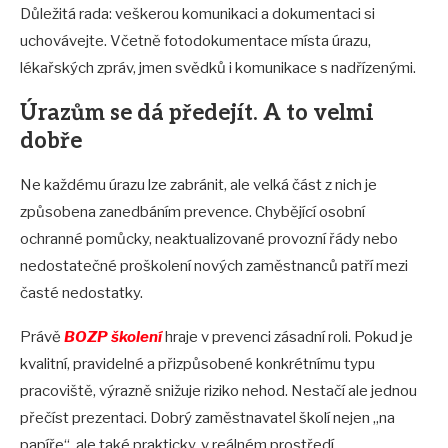
Důležitá rada: veškerou komunikaci a dokumentaci si
uchovávejte. Včetně fotodokumentace místa úrazu,
lékařských zpráv, jmen svědků i komunikace s nadřízenými.
Úrazům se dá předejít. A to velmi
dobře
Ne každému úrazu lze zabránit, ale velká část z nich je
způsobena zanedbáním prevence. Chybějící osobní
ochranné pomůcky, neaktualizované provozní řády nebo
nedostatečné proškolení nových zaměstnanců patří mezi
časté nedostatky.
Právě
BOZP školení
hraje v prevenci zásadní roli. Pokud je
kvalitní, pravidelné a přizpůsobené konkrétnímu typu
pracoviště, výrazně snižuje riziko nehod. Nestačí ale jednou
přečíst prezentaci. Dobrý zaměstnavatel školí nejen „na
papíře“, ale také prakticky, v reálném prostředí.