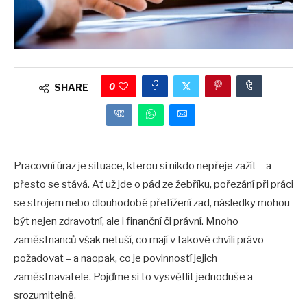
0
SHARE
Pracovní úraz je situace, kterou si nikdo nepřeje zažít – a
přesto se stává. Ať už jde o pád ze žebříku, pořezání při práci
se strojem nebo dlouhodobé přetížení zad, následky mohou
být nejen zdravotní, ale i finanční či právní. Mnoho
zaměstnanců však netuší, co mají v takové chvíli právo
požadovat – a naopak, co je povinností jejich
zaměstnavatele. Pojďme si to vysvětlit jednoduše a
srozumitelně.