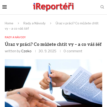
Home
Rady a Návody
Úraz v práci? Co můžete chtít
vy – a co váš šéf
RADY A NÁVODY
Úraz v práci? Co můžete chtít vy – a co váš šéf
written by
Czeko
30. 9. 2025
0 comment