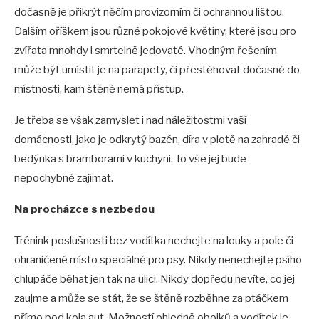
dočasně je přikrýt něčím provizorním či ochrannou lištou.
Dalším oříškem jsou různé pokojové květiny, které jsou pro
zvířata mnohdy i smrtelně jedovaté. Vhodným řešením
může být umístit je na parapety, či přestěhovat dočasně do
místnosti, kam štěně nemá přístup.
Je třeba se však zamyslet i nad náležitostmi vaší
domácnosti, jako je odkrytý bazén, díra v plotě na zahradě či
bedýnka s bramborami v kuchyni. To vše jej bude
nepochybně zajímat.
Na procházce s nezbedou
Trénink poslušnosti bez vodítka nechejte na louky a pole či
ohraničené místo speciálně pro psy. Nikdy nenechejte psího
chlupáče běhat jen tak na ulici. Nikdy dopředu nevíte, co jej
zaujme a může se stát, že se štěně rozběhne za ptáčkem
přímo pod kola aut. Možností ohledně obojků a vodítek je