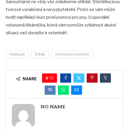
Samozřejmě ne vždy vše zvládneme ohlídat. Štěňátka jsou
tvorové vynalézaví a nevyzpytatelní. Proto se vám může
hodit například i kurz první pomoci pro psy, či speciální
vybavená lékárnička, která vám pomůže zvládnout akutní
situaci, než dorazíte k veterináři.
PAMSLEK
ŠTĚNĚ
STOPOVACÍ VODÍTKO
0
SHARE
NO NAME