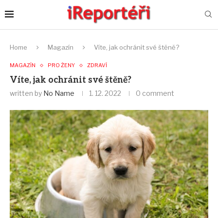
Home
Magazín
Víte, jak ochránit své štěně?
MAGAZÍN
PRO ŽENY
ZDRAVÍ
Víte, jak ochránit své štěně?
written by
No Name
1. 12. 2022
0 comment