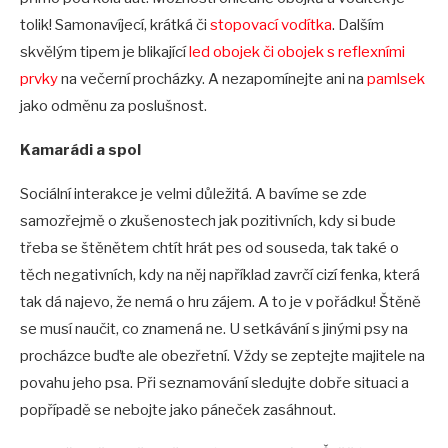
tolik! Samonavíjecí, krátká či
stopovací vodítka
. Dalším
skvělým tipem je blikající
led obojek či obojek s reflexními
prvky
na večerní procházky. A nezapomínejte ani na
pamlsek
jako odměnu za poslušnost.
Kamarádi a spol
Sociální interakce je velmi důležitá. A bavíme se zde
samozřejmě o zkušenostech jak pozitivních, kdy si bude
třeba se štěnětem chtít hrát pes od souseda, tak také o
těch negativních, kdy na něj například zavrčí cizí fenka, která
tak dá najevo, že nemá o hru zájem. A to je v pořádku! Štěně
se musí naučit, co znamená ne. U setkávání s jinými psy na
procházce buďte ale obezřetní. Vždy se zeptejte majitele na
povahu jeho psa. Při seznamování sledujte dobře situaci a
popřípadě se nebojte jako páneček zasáhnout.