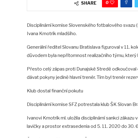
0
SHARE
Disciplinární komise Slovenského fotbalového svazu 
Ivana Kmotrík mladšího.
Generální ředitel Slovanu Bratislava figuroval v 11. ko
důvodem byla nepřítomnost realizačního týmu, který b
Přesto celý zápas proti Dunajské Stredě odkoučoval o
dávat pokyny jedině hlavní trenér. Tím byl trenér reze
Klub dostal finanční pokutu
Disciplinární komise SFZ potrestala klub ŠK Slovan Br
Ivanovi Kmotrík ml. uložila disciplinární sankci zákaz
lavičky a prostor extrasedenia od 5. 11. 2020 do 30. 