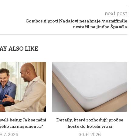
next post
Gombos si proti Nadalovi nezahraje, v osmifinále
nestačil na jiného Španěla
AY ALSO LIKE
well-being: Jak se mění
Detaily, které rozhodují: proč se
eského managementu?
hosté do hotelu vrací
9. 7. 2026
30. 6. 2026