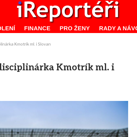
LENÍ
FINANCE
PRO ŽENY
RADY A NÁV
linárka Kmotrík ml. i Slovan
isciplinárka Kmotrík ml. i