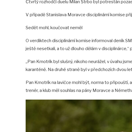
Čtvrtý rozhodčí duelu Milan Štrbo byl potrestán poza
V případě Stanislava Moravce disciplinární komise přij
Sedět mohl, koučovat neměl
O verdiktech disciplinární komise informoval deník S
ještě nesetkali, a to už dlouho dělám v disciplinárce,“
„Pan Kmotrík byl slušný, nikoho neurážel, v úvahu jsme 
karanténě. Na druhé straně byl v předchozích dvou lete
Pan Kmotrík na lavičce mohl být, norma to připouští,
trenér, a klub měl souhlas na pány Moravce a Németh