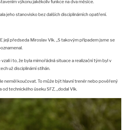
stavením výkonu jakékoliv funkce na dva měsíce.
ala jeho stanovisko bez dalších disciplinárních opatření.
ME její předseda Miroslav Vlk. „S takovým případem jsme se
 poznamenal.
vzali i to, že byla mimořádná situace a realizační tým byl v
ch už disciplinární stíhán.
 ale neměl koučovat. To může být hlavní trenér nebo pověřený
a od technického úseku SFZ, „dodal Vlk.