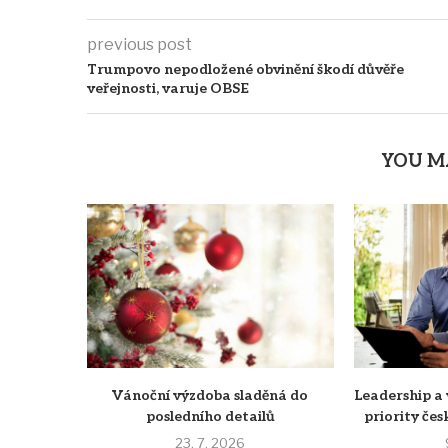
previous post
Trumpovo nepodložené obvinění škodí důvěře
veřejnosti, varuje OBSE
YOU M
Vánoční výzdoba sladěná do
Leadership a 
posledního detailů
priority č
23. 7. 2026