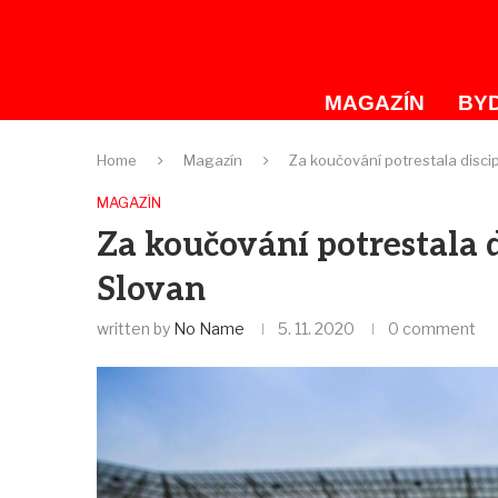
MAGAZÍN
BYD
Home
Magazín
Za koučování potrestala discip
MAGAZÍN
Za koučování potrestala d
Slovan
written by
No Name
5. 11. 2020
0 comment