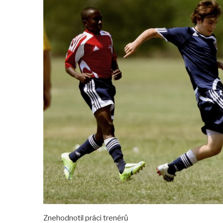
Znehodnotil práci trenérů