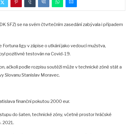
(DK SFZ) se na svém čtvrtečním zasedání zabývala i případem
le Fortuna ligy v zápise o utkání jako vedoucí mužstva,
yl pozitivně testován na Covid-19.
n, ačkoli podle rozpisu soutěží může v technické zóně stát a
rvy Slovanu Stanislav Moravec.
atislava finanční pokutou 2000 eur.
u vstupu do šaten, technické zóny, včetně prostor hráčské
6. 2021.