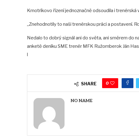
Kmotríkovo řízení jednoznačně odsoudila i trenérská 
„Znehodnotily to naši trenérskou práci a postavení. 
Nedalo to dobrý signál ani do světa, ani směrem do naš
anketě deníku SME trenér MFK Ružomberok Ján Has
l
0
SHARE
NO NAME