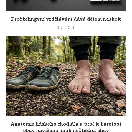
Proč bilingvní vzdělávání dává dětem náskok
3. 5. 2026
Anatomie lidského chodidla a proč je barefoot
obuv navržena jinak než běžná obuv