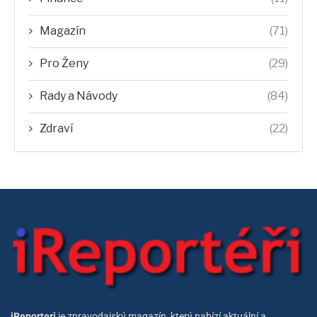
Magazín
(71)
Pro Ženy
(29)
Rady a Návody
(84)
Zdraví
(22)
iReporteri
je zpravodajský magazín, který nabízí aktuální a