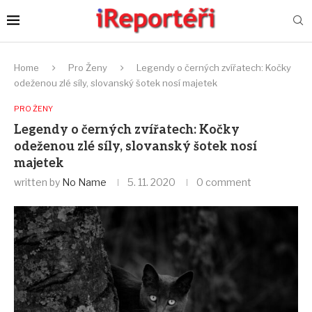
Home
Pro Ženy
Legendy o černých zvířatech: Kočky
odeženou zlé síly, slovanský šotek nosí majetek
PRO ŽENY
Legendy o černých zvířatech: Kočky
odeženou zlé síly, slovanský šotek nosí
majetek
written by
No Name
5. 11. 2020
0 comment