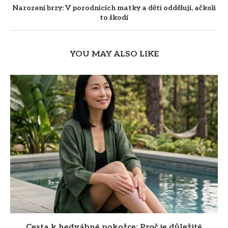
Narození brzy: V porodnicích matky a děti oddělují, ačkoli
to škodí
YOU MAY ALSO LIKE
Cesta k hedvábné pokožce: Proč je důležité