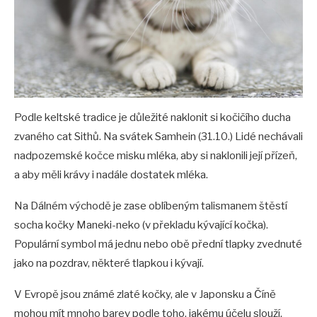
Podle keltské tradice je důležité naklonit si kočičího ducha
zvaného cat Sithů. Na svátek Samhein (31.10.) Lidé nechávali
nadpozemské kočce misku mléka, aby si naklonili její přízeň,
a aby měli krávy i nadále dostatek mléka.
Na Dálném východě je zase oblíbeným talismanem štěstí
socha kočky Maneki-neko (v překladu kývající kočka).
Populární symbol má jednu nebo obě přední tlapky zvednuté
jako na pozdrav, některé tlapkou i kývají.
V Evropě jsou známé zlaté kočky, ale v Japonsku a Číně
mohou mít mnoho barev podle toho, jakému účelu slouží.