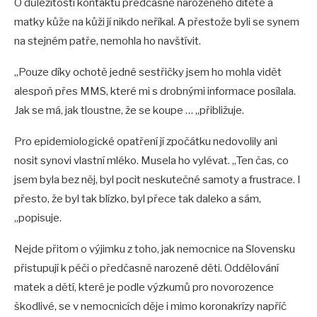
O důležitosti kontaktu předčasně narozeného dítěte a
matky kůže na kůži jí nikdo neříkal. A přestože byli se synem
na stejném patře, nemohla ho navštívit.
„Pouze díky ochotě jedné sestřičky jsem ho mohla vidět
alespoň přes MMS, které mi s drobnými informace posílala.
Jak se má, jak tloustne, že se koupe … „přibližuje.
Pro epidemiologické opatření jí zpočátku nedovolily ani
nosit synovi vlastní mléko. Musela ho vylévat. „Ten čas, co
jsem byla bez něj, byl pocit neskutečné samoty a frustrace. I
přesto, že byl tak blízko, byl přece tak daleko a sám,
„popisuje.
Nejde přitom o výjimku z toho, jak nemocnice na Slovensku
přistupují k péči o předčasně narozené děti. Oddělování
matek a dětí, které je podle výzkumů pro novorozence
škodlivé, se v nemocnicích děje i mimo koronakrízy napříč