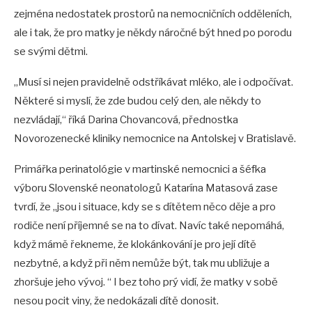
zejména nedostatek prostorů na nemocničních odděleních,
ale i tak, že pro matky je někdy náročné být hned po porodu
se svými dětmi.
„Musí si nejen pravidelně odstříkávat mléko, ale i odpočívat.
Některé si myslí, že zde budou celý den, ale někdy to
nezvládají,“ říká Darina Chovancová, přednostka
Novorozenecké kliniky nemocnice na Antolskej v Bratislavě.
Primářka perinatológie v martinské nemocnici a šéfka
výboru Slovenské neonatologů Katarína Matasová zase
tvrdí, že „jsou i situace, kdy se s dítětem něco děje a pro
rodiče není příjemné se na to dívat. Navíc také nepomáhá,
když mámě řekneme, že klokánkování je pro její dítě
nezbytné, a když při něm nemůže být, tak mu ubližuje a
zhoršuje jeho vývoj. “ I bez toho prý vidí, že matky v sobě
nesou pocit viny, že nedokázali dítě donosit.