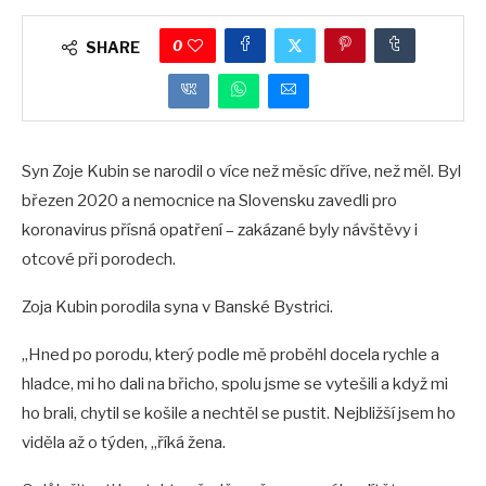
0
SHARE
Syn Zoje Kubin se narodil o více než měsíc dříve, než měl. Byl
březen 2020 a nemocnice na Slovensku zavedli pro
koronavirus přísná opatření – zakázané byly návštěvy i
otcové při porodech.
Zoja Kubin porodila syna v Banské Bystrici.
„Hned po porodu, který podle mě proběhl docela rychle a
hladce, mi ho dali na břicho, spolu jsme se vytešili a když mi
ho brali, chytil se košile a nechtěl se pustit. Nejbližší jsem ho
viděla až o týden, „říká žena.