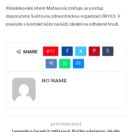
Klokánkování, které Matasová zmiňuje, je postup
doporučený Světovou zdravotnickou organizací (WHO). V
praxi jde o kontakt kůže na kůži, ideální na odhalené hrudi.
0
SHARE
NO NAME
previous post
Legendy o černých zvířatech: Kočky odeženou zlé síly,