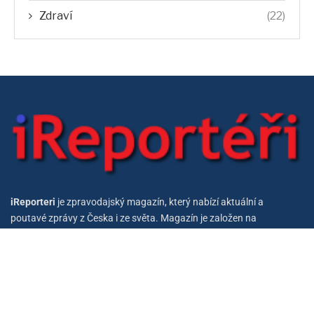
Zdraví
(22)
iReporteri
je zpravodajský magazín, který nabízí aktuální a
poutavé zprávy z Česka i ze světa. Magazín je založen na
spolupráci diváků a reportérů.
iReporteri
je tak unikátním projektem, který dává čtenářům
možnost podílet se na tvorbě obsahu magazínu.