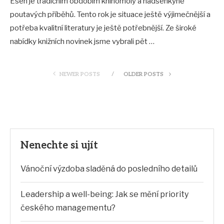
Esen je tradičním obdobím knihomoly a nadšenkyně
poutavých příběhů. Tento rok je situace ještě výjimečnější a
potřeba kvalitní literatury je ještě potřebnější. Ze široké
nabídky knižních novinek jsme vybrali pět …
NEWER POSTS
OLDER POSTS
Nenechte si ujít
Vánoční výzdoba sladěná do posledního detailů
Leadership a well-being: Jak se mění priority
českého managementu?