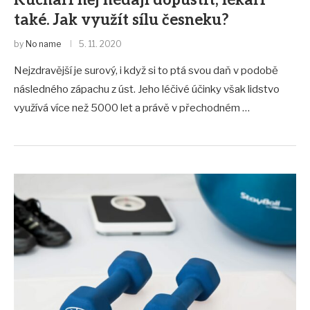
Kuchaři něj nedají dopustit, lékaři
také. Jak využít sílu česneku?
by
No name
5. 11. 2020
Nejzdravější je surový, i když si to ptá svou daň v podobě
následného zápachu z úst. Jeho léčivé účinky však lidstvo
využívá více než 5000 let a právě v přechodném …