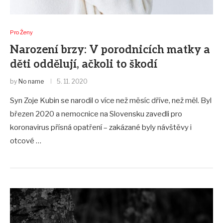
Pro Ženy
Narození brzy: V porodnicích matky a
děti oddělují, ačkoli to škodí
by
No name
5. 11. 2020
Syn Zoje Kubin se narodil o více než měsíc dříve, než měl. Byl
březen 2020 a nemocnice na Slovensku zavedli pro
koronavirus přísná opatření – zakázané byly návštěvy i
otcové …