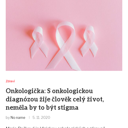
Zdraví
Onkologička: S onkologickou
diagnózou žije člověk celý život,
neměla by to být stigma
by
No name
5. 11. 2020