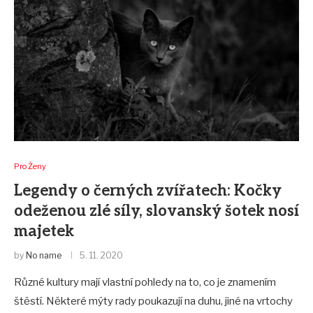
Pro Ženy
Legendy o černých zvířatech: Kočky
odeženou zlé síly, slovanský šotek nosí
majetek
by
No name
5. 11. 2020
Různé kultury mají vlastní pohledy na to, co je znamením
štěstí. Některé mýty rady poukazují na duhu, jiné na vrtochy