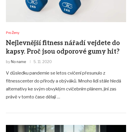
Pro Ženy
Nejlevnější fitness nářadí vejdete do
kapsy. Proč jsou odporové gumy hit?
by
No name
5. 11. 2020
V důsledku pandemie se letos cvičení přesunulo z
fitnesscenter do přírody a obýváků. Mnoho lidí stále hledá
alternativy ke svým obvyklým cvičebním plánem, jiní zas
právě v tomto čase dělají …