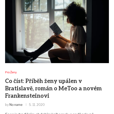
Pro Ženy
Co číst: Příběh ženy upálen v
Bratislavě, román o MeToo a novém
Frankensteinovi
by
No name
5. 11. 2020